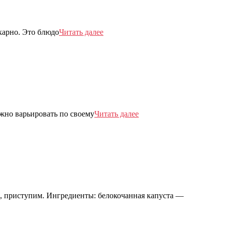
карно. Это блюдо
Читать далее
жно варьировать по своему
Читать далее
, приступим. Ингредиенты: белокочанная капуста —