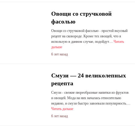
Овощи со стручковой
фасолью
Овощи со стручковой фасолью - простой вкусный
рецепт на сковороде. Кроме тех овощей, что я
использую в данном случае, подойдут…
Читать
дальше
6 лет назад
Смузи — 24 великолепных
рецепта
Смузи - свежие пюреобразные напитки из фруктов
и овощей. Мода на них началась относительно
недавно, и смузи быстро завоевали популярность.…
Читать дальше
6 лет назад